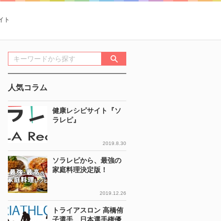
イト
人気コラム
健康レシピサイト『ソ
ラレピ』
2019.8.30
ソラレピから、最強の
家庭料理決定版！
2019.12.26
トライアスロン 高橋侑
子選手 日本選手権優