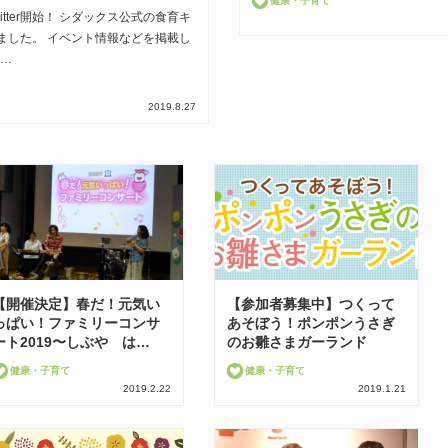
健康・子育て
tter開始！ シダックス公式の食育キ
じめました。 イベント情報などを掲載し
ま…
2019.8.27
【開催決定】春だ！元気い
【参加者募集中】つくって
っぱい！ファミリーコンサ
あそぼう！ポンポンうさぎ
ート2019〜しぶや は…
のお雛さまガーランド
健康・子育て
健康・子育て
2019.2.22
2019.1.21