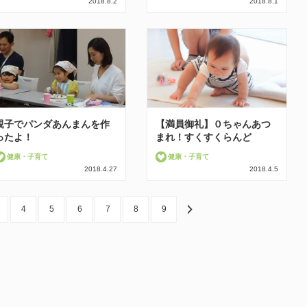
2018.8.2
2018.8.1
親子でパンダあんまんを作
【満員御礼】０ちゃんあつ
ったよ！
まれ！すくすくらんど
健康・子育て
健康・子育て
2018.4.27
2018.4.5
4
5
6
7
8
9