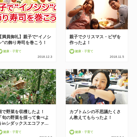
【満員御礼】親子で“イノシ
親子でクリスマス・ピザを
シ”の飾り寿司を巻こう！
作ったよ！
健康・子育て
健康・子育て
2018.12.3
2018.11.5
畑で野菜を収穫したよ！
カブトムシの不思議たくさ
「旬の野菜を採って食べよ
ん教えてもらったよ！
うinシダックスエコファ…
健康・子育て
健康・子育て