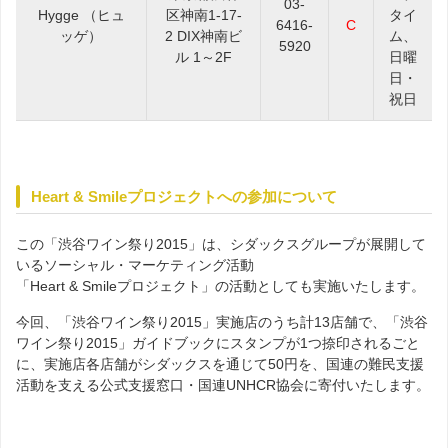
03-
Hygge （ヒュ
区神南1-17-
タイ
6416-
C
ッゲ）
2 DIX神南ビ
ム、
5920
ル 1～2F
日曜
日・
祝日
Heart & Smileプロジェクトへの参加について
この「渋谷ワイン祭り2015」は、シダックスグループが展開して
いるソーシャル・マーケティング活動
「Heart & Smileプロジェクト」の活動としても実施いたします。
今回、「渋谷ワイン祭り2015」実施店のうち計13店舗で、「渋谷
ワイン祭り2015」ガイドブックにスタンプが1つ捺印されるごと
に、実施店各店舗がシダックスを通じて50円を、国連の難民支援
活動を支える公式支援窓口・国連UNHCR協会に寄付いたします。