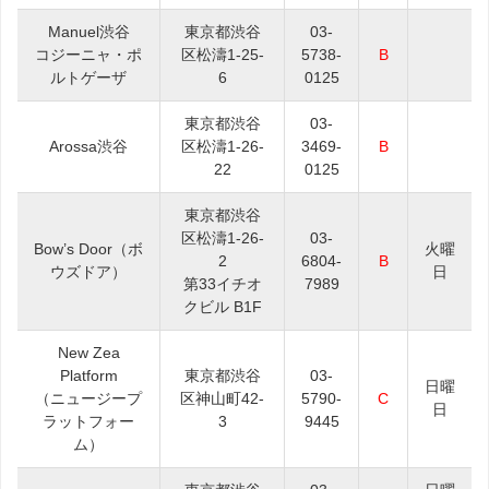
Manuel渋谷
東京都渋谷
03-
コジーニャ・ポ
区松濤1-25-
5738-
B
ルトゲーザ
6
0125
東京都渋谷
03-
Arossa渋谷
区松濤1-26-
3469-
B
22
0125
東京都渋谷
区松濤1-26-
03-
Bow’s Door（ボ
火曜
2
6804-
B
ウズドア）
日
第33イチオ
7989
クビル B1F
New Zea
Platform
東京都渋谷
03-
日曜
（ニュージープ
区神山町42-
5790-
C
日
ラットフォー
3
9445
ム）