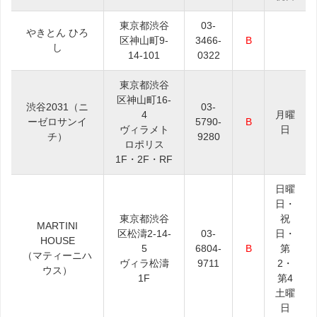
東京都渋谷
03-
やきとん ひろ
区神山町9-
3466-
B
し
14-101
0322
東京都渋谷
区神山町16-
渋谷2031（ニ
03-
4
月曜
ーゼロサンイ
5790-
B
ヴィラメト
日
チ）
9280
ロポリス
1F・2F・RF
日曜
日・
東京都渋谷
祝
MARTINI
区松濤2-14-
03-
日・
HOUSE
5
6804-
B
第
（マティーニハ
ヴィラ松濤
9711
2・
ウス）
1F
第4
土曜
日