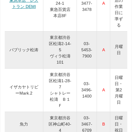
東急本店 レス
店の
24-1
3477-
A
トラン DEMI
作業
東急百貨店
3478
日に
本店8F
準ず
る
東京都渋谷
区松濤2-14-
03-
月曜
パブリック松涛
5
5453-
A
日
ヴィラ松濤
7900
101
東京都渋谷
日曜
区松濤1-28-
03-
日・
イザカヤトリビ
7
3496-
A
第2
ーMark.2
シャトレー
1400
月曜
松濤 Ｂ１
日
Ｆ
東京都渋谷
03-
日曜
魚力
区神山町40-
3467-
B
日・
4
6709
祝日