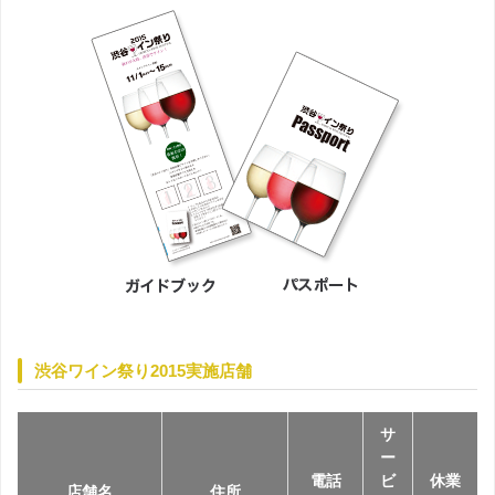
渋谷ワイン祭り2015実施店舗
サ
ー
電話
ビ
休業
店舗名
住所