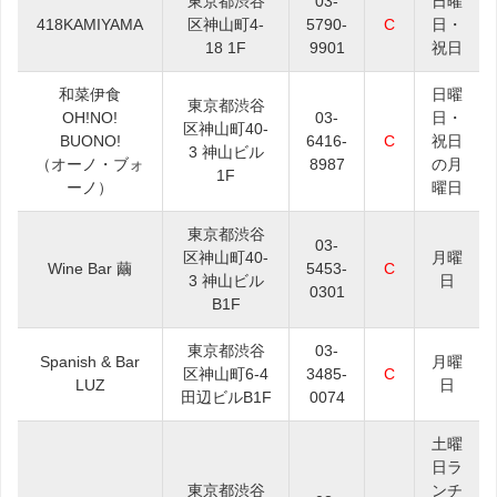
東京都渋谷
03-
日曜
418KAMIYAMA
区神山町4-
5790-
C
日・
18 1F
9901
祝日
和菜伊食
日曜
東京都渋谷
OH!NO!
03-
日・
区神山町40-
BUONO!
6416-
C
祝日
3 神山ビル
（オーノ・ブォ
8987
の月
1F
ーノ）
曜日
東京都渋谷
03-
区神山町40-
月曜
Wine Bar 繭
5453-
C
3 神山ビル
日
0301
B1F
東京都渋谷
03-
Spanish & Bar
月曜
区神山町6-4
3485-
C
LUZ
日
田辺ビルB1F
0074
土曜
日ラ
東京都渋谷
ンチ