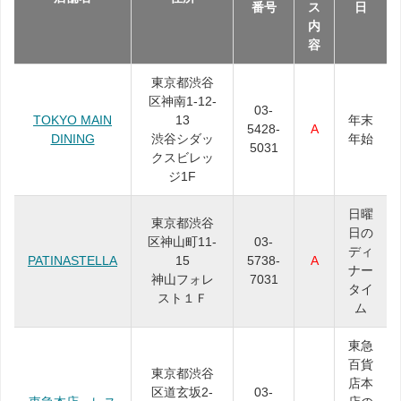
番号
ス
日
内
容
東京都渋谷
区神南1-12-
03-
TOKYO MAIN
13
年末
5428-
A
DINING
渋谷シダッ
年始
5031
クスビレッ
ジ1F
日曜
東京都渋谷
日の
区神山町11-
03-
ディ
PATINASTELLA
15
5738-
A
ナー
神山フォレ
7031
タイ
スト１Ｆ
ム
東急
百貨
東京都渋谷
店本
区道玄坂2-
03-