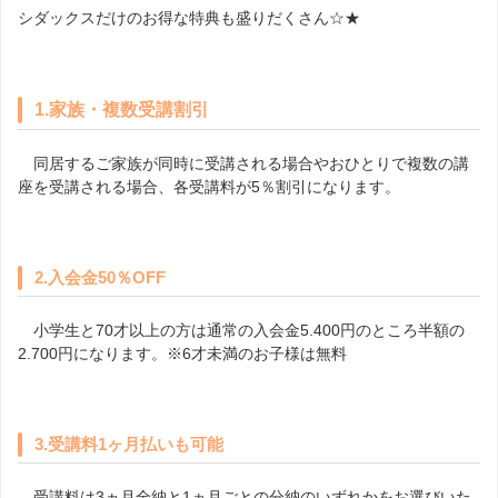
シダックスだけのお得な特典も盛りだくさん☆★
1.
家族・複数受講割引
同居するご家族が同時に受講される場合やおひとりで複数の講
座を受講される場合、各受講料が5％割引になります。
2.
入会金
50
％
OFF
小学生と70才以上の方は通常の入会金5.400円のところ半額の
2.700円になります。※6才未満のお子様は無料
3.
受講料
1
ヶ月払いも可能
受講料は3ヵ月全納と1ヵ月ごとの分納のいずれかをお選びいた