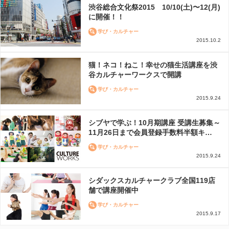
渋谷総合文化祭2015 10/10(土)〜12(月)
に開催！！
学び・カルチャー
2015.10.2
猫！ネコ！ねこ！幸せの猫生活講座を渋
谷カルチャーワークスで開講
学び・カルチャー
2015.9.24
シブヤで学ぶ！10月期講座 受講生募集～
11月26日まで会員登録手数料半額キ…
学び・カルチャー
2015.9.24
シダックスカルチャークラブ全国119店
舗で講座開催中
学び・カルチャー
2015.9.17