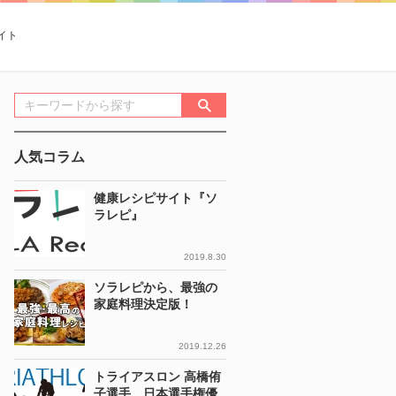
イト
人気コラム
健康レシピサイト『ソ
ラレピ』
2019.8.30
ソラレピから、最強の
家庭料理決定版！
2019.12.26
トライアスロン 高橋侑
子選手 日本選手権優