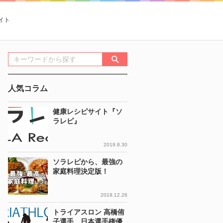
イト
人気コラム
健康レシピサイト『ソ
ラレピ』
2019.8.30
ソラレピから、最強の
家庭料理決定版！
2019.12.26
トライアスロン 高橋侑
子選手 日本選手権優