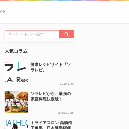
イト
人気コラム
健康レシピサイト『ソ
ラレピ』
2019.8.30
ソラレピから、最強の
家庭料理決定版！
2019.12.26
トライアスロン 高橋侑
子選手 日本選手権優